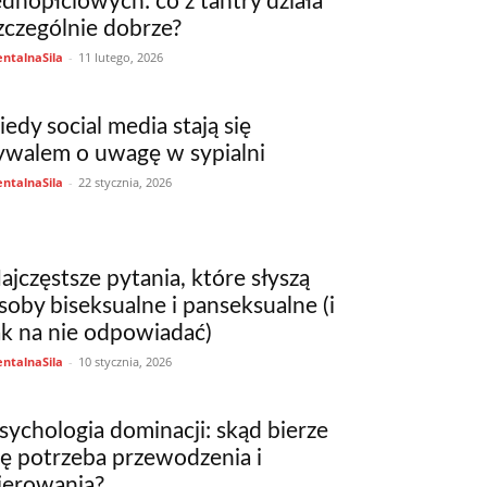
ednopłciowych: co z tantry działa
zczególnie dobrze?
ntalnaSila
-
11 lutego, 2026
iedy social media stają się
ywalem o uwagę w sypialni
ntalnaSila
-
22 stycznia, 2026
ajczęstsze pytania, które słyszą
soby biseksualne i panseksualne (i
ak na nie odpowiadać)
ntalnaSila
-
10 stycznia, 2026
sychologia dominacji: skąd bierze
ię potrzeba przewodzenia i
ierowania?