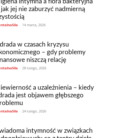
igiena intymna a flora bakteryjna
 jak jej nie zaburzyć nadmierną
zystością
ntalnaSila
-
14 marca, 2026
drada w czasach kryzysu
konomicznego – gdy problemy
inansowe niszczą relację
ntalnaSila
-
28 lutego, 2026
iewierność a uzależnienia – kiedy
drada jest objawem głębszego
roblemu
ntalnaSila
-
24 lutego, 2026
wiadoma intymność w związkach