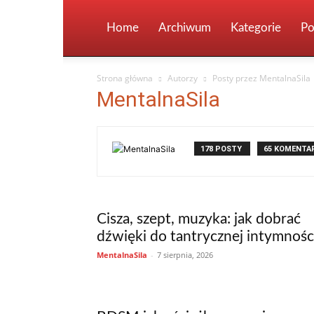
Home
Archiwum
Kategorie
Po
Strona główna
Autorzy
Posty przez MentalnaSila
MentalnaSila
178 POSTY
65 KOMENTA
Cisza, szept, muzyka: jak dobrać
dźwięki do tantrycznej intymnośc
MentalnaSila
-
7 sierpnia, 2026