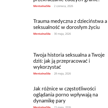
MentalnaSila
-
2 czerwca, 2026
Trauma medyczna z dzieciństwa a
seksualność w dorosłym życiu
MentalnaSila
-
30 maja, 2026
Twoja historia seksualna a Twoje
dziś: jak ją przepracować i
wykorzystać
MentalnaSila
-
28 maja, 2026
Jak różnice w częstotliwości
oglądania porno wpływają na
dynamikę pary
MentalnaSila
-
15 maja, 2026