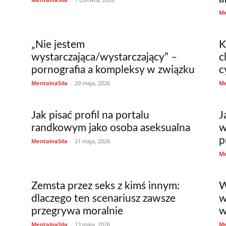
Me
„Nie jestem
K
wystarczająca/wystarczający” –
c
pornografia a kompleksy w związku
c
MentalnaSila
-
29 maja, 2026
Me
Jak pisać profil na portalu
J
randkowym jako osoba aseksualna
w
p
MentalnaSila
-
21 maja, 2026
Me
Zemsta przez seks z kimś innym:
W
dlaczego ten scenariusz zawsze
w
przegrywa moralnie
w
MentalnaSila
-
13 maja, 2026
Me