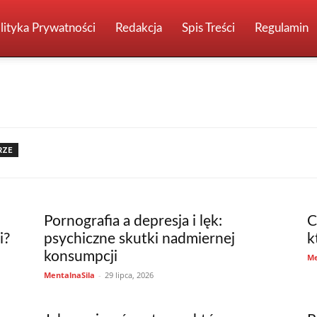
lityka Prywatności
Redakcja
Spis Treści
Regulamin
RZE
Pornografia a depresja i lęk:
C
i?
psychiczne skutki nadmiernej
k
konsumpcji
Me
MentalnaSila
-
29 lipca, 2026