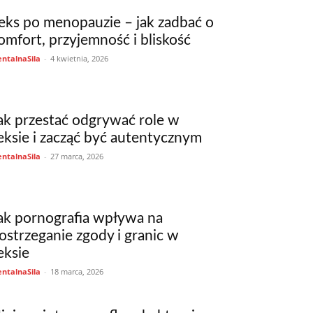
eks po menopauzie – jak zadbać o
omfort, przyjemność i bliskość
ntalnaSila
-
4 kwietnia, 2026
ak przestać odgrywać role w
eksie i zacząć być autentycznym
ntalnaSila
-
27 marca, 2026
ak pornografia wpływa na
ostrzeganie zgody i granic w
eksie
ntalnaSila
-
18 marca, 2026