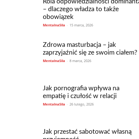
Rola odpowiedzialności dominant
– dlaczego władza to także
obowiązek
MentalnaSila
-
15 marca, 2026
Zdrowa masturbacja – jak
zaprzyjaźnić się ze swoim ciałem?
MentalnaSila
-
8 marca, 2026
Jak pornografia wpływa na
empatię i czułość w relacji
MentalnaSila
-
26 lutego, 2026
Jak przestać sabotować własną