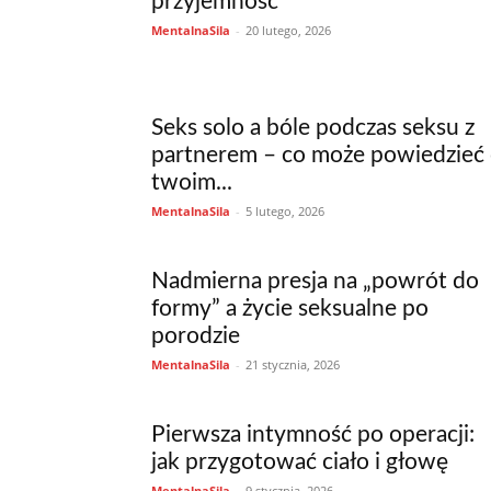
przyjemność
MentalnaSila
-
20 lutego, 2026
Seks solo a bóle podczas seksu z
partnerem – co może powiedzieć
twoim...
MentalnaSila
-
5 lutego, 2026
Nadmierna presja na „powrót do
formy” a życie seksualne po
porodzie
MentalnaSila
-
21 stycznia, 2026
Pierwsza intymność po operacji:
jak przygotować ciało i głowę
MentalnaSila
-
9 stycznia, 2026