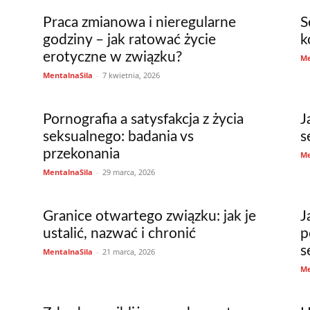
Praca zmianowa i nieregularne
S
godziny – jak ratować życie
k
erotyczne w związku?
Me
MentalnaSila
-
7 kwietnia, 2026
Pornografia a satysfakcja z życia
J
seksualnego: badania vs
s
przekonania
Me
MentalnaSila
-
29 marca, 2026
Granice otwartego związku: jak je
J
ustalić, nazwać i chronić
p
s
MentalnaSila
-
21 marca, 2026
Me