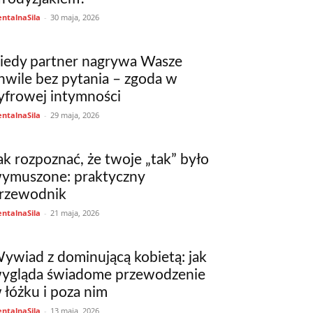
ntalnaSila
-
30 maja, 2026
iedy partner nagrywa Wasze
hwile bez pytania – zgoda w
yfrowej intymności
ntalnaSila
-
29 maja, 2026
ak rozpoznać, że twoje „tak” było
ymuszone: praktyczny
rzewodnik
ntalnaSila
-
21 maja, 2026
ywiad z dominującą kobietą: jak
ygląda świadome przewodzenie
 łóżku i poza nim
ntalnaSila
-
13 maja, 2026