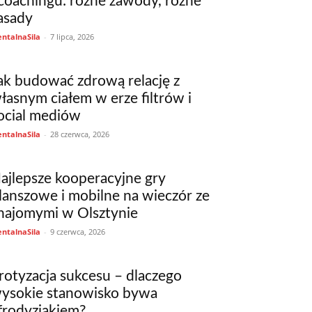
 coachingu: różne zawody, różne
asady
ntalnaSila
-
7 lipca, 2026
ak budować zdrową relację z
łasnym ciałem w erze filtrów i
ocial mediów
ntalnaSila
-
28 czerwca, 2026
ajlepsze kooperacyjne gry
lanszowe i mobilne na wieczór ze
najomymi w Olsztynie
ntalnaSila
-
9 czerwca, 2026
rotyzacja sukcesu – dlaczego
ysokie stanowisko bywa
frodyzjakiem?