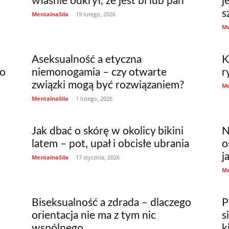
właśnie odkrył, że jest bi lub pan
j
s
MentalnaSila
-
19 lutego, 2026
Me
Aseksualność a etyczna
K
 o
niemonogamia – czy otwarte
r
związki mogą być rozwiązaniem?
Me
MentalnaSila
-
1 lutego, 2026
Jak dbać o skórę w okolicy bikini
N
latem – pot, upał i obcisłe ubrania
o
j
MentalnaSila
-
17 stycznia, 2026
Me
Biseksualność a zdrada – dlaczego
P
orientacja nie ma z tym nic
s
wspólnego
k