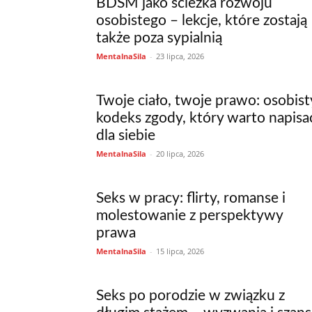
BDSM jako ścieżka rozwoju
osobistego – lekcje, które zostają
także poza sypialnią
MentalnaSila
-
23 lipca, 2026
Twoje ciało, twoje prawo: osobist
kodeks zgody, który warto napisa
dla siebie
MentalnaSila
-
20 lipca, 2026
Seks w pracy: flirty, romanse i
molestowanie z perspektywy
prawa
MentalnaSila
-
15 lipca, 2026
Seks po porodzie w związku z