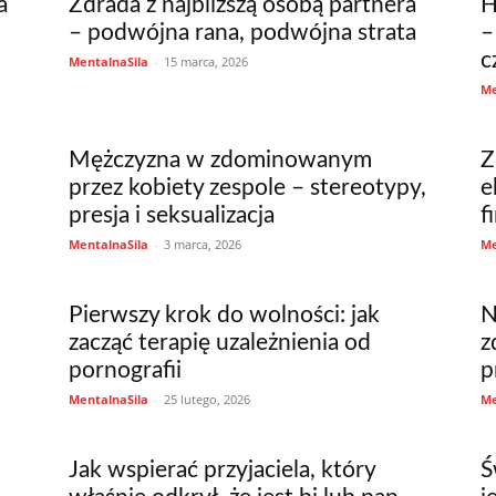
a
Zdrada z najbliższą osobą partnera
H
– podwójna rana, podwójna strata
–
c
MentalnaSila
-
15 marca, 2026
Me
Mężczyzna w zdominowanym
Z
przez kobiety zespole – stereotypy,
e
presja i seksualizacja
f
MentalnaSila
-
3 marca, 2026
Me
Pierwszy krok do wolności: jak
N
zacząć terapię uzależnienia od
z
pornografii
p
MentalnaSila
-
25 lutego, 2026
Me
Jak wspierać przyjaciela, który
Ś