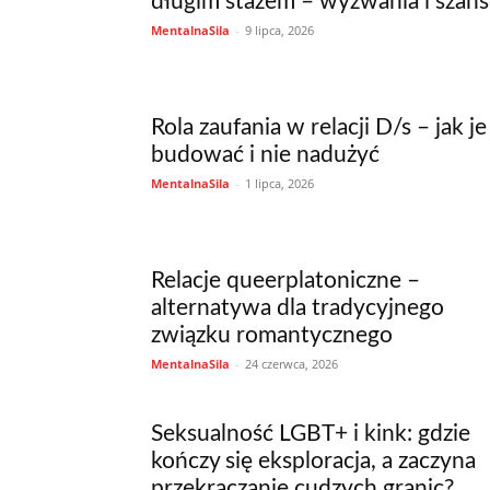
długim stażem – wyzwania i szan
MentalnaSila
-
9 lipca, 2026
Rola zaufania w relacji D/s – jak je
budować i nie nadużyć
MentalnaSila
-
1 lipca, 2026
Relacje queerplatoniczne –
alternatywa dla tradycyjnego
związku romantycznego
MentalnaSila
-
24 czerwca, 2026
Seksualność LGBT+ i kink: gdzie
kończy się eksploracja, a zaczyna
przekraczanie cudzych granic?