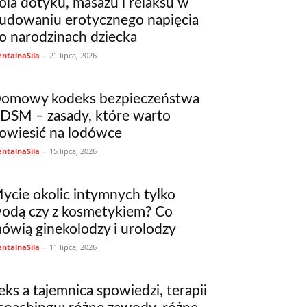
ola dotyku, masażu i relaksu w
udowaniu erotycznego napięcia
o narodzinach dziecka
ntalnaSila
-
21 lipca, 2026
omowy kodeks bezpieczeństwa
DSM – zasady, które warto
owiesić na lodówce
ntalnaSila
-
15 lipca, 2026
ycie okolic intymnych tylko
odą czy z kosmetykiem? Co
ówią ginekolodzy i urolodzy
ntalnaSila
-
11 lipca, 2026
eks a tajemnica spowiedzi, terapii