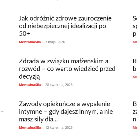
Jak odróżnić zdrowe zauroczenie
S
od niebezpiecznej idealizacji po
s
50+
p
MentalnaSila
-
3 maja, 2026
Me
Zdrada w związku małżeńskim a
R
rozwód – co warto wiedzieć przed
b
decyzją
Me
MentalnaSila
-
28 kwietnia, 2026
e
Zawody opiekuńcze a wypalenie
B
 –
intymne – gdy dajesz innym, a nie
z
masz siły dla...
n
MentalnaSila
-
12 kwietnia, 2026
Me