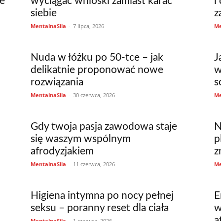
se
wyciągać wnioski zamiast karać
i
siebie
z
MentalnaSila
-
7 lipca, 2026
Me
Nuda w łóżku po 50-tce – jak
J
delikatnie proponować nowe
w
rozwiązania
s
MentalnaSila
-
30 czerwca, 2026
Me
Gdy twoja pasja zawodowa staje
N
się waszym wspólnym
p
afrodyzjakiem
z
MentalnaSila
-
11 czerwca, 2026
Me
Higiena intymna po nocy pełnej
E
seksu – poranny reset dla ciała
w
a
MentalnaSila
-
1 czerwca, 2026