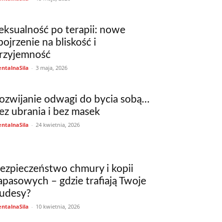
eksualność po terapii: nowe
pojrzenie na bliskość i
rzyjemność
ntalnaSila
-
3 maja, 2026
ozwijanie odwagi do bycia sobą…
ez ubrania i bez masek
ntalnaSila
-
24 kwietnia, 2026
ezpieczeństwo chmury i kopii
apasowych – gdzie trafiają Twoje
udesy?
ntalnaSila
-
10 kwietnia, 2026