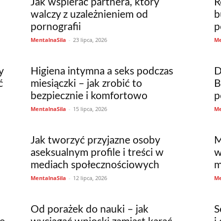
Jak wspierać partnera, który
R
walczy z uzależnieniem od
b
pornografii
p
MentalnaSila
-
23 lipca, 2026
Me
y
Higiena intymna a seks podczas
D
ć
miesiączki – jak zrobić to
B
bezpiecznie i komfortowo
p
MentalnaSila
-
15 lipca, 2026
Me
Jak tworzyć przyjazne osoby
M
aseksualnym profile i treści w
w
mediach społecznościowych
m
MentalnaSila
-
12 lipca, 2026
Me
Od porażek do nauki – jak
S